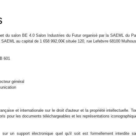
s
net du salon BE 4.0 Salon Industries du Futur organisé par la SAEML du Pa
SAEML au capital de 1 658 992,00€ située 120, rue Lefebvre 68100 Mulhou
 B 601
cteur général
unication
ançaise et internationale sur le droit d'auteur et la propriété intellectuelle. To
mpris pour les documents téléchargeables et les représentations iconographiqu
sur un support électronique quel qu'il soit est formellement interdite sa