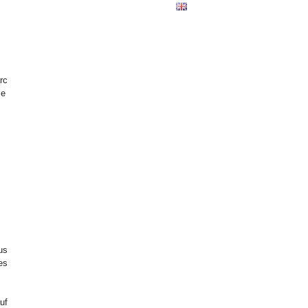
rc
se
us
es
uf