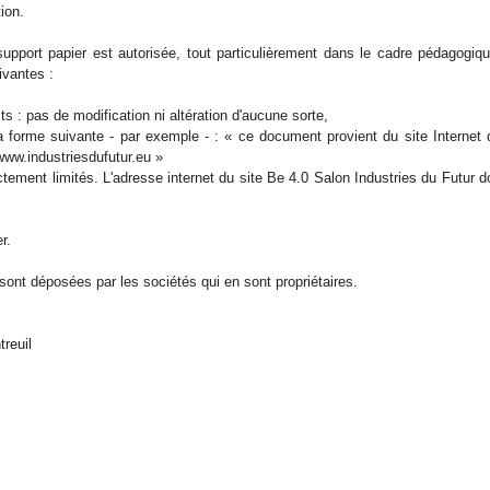
ion.
upport papier est autorisée, tout particulièrement dans le cadre pédagogiqu
ivantes :
ts : pas de modification ni altération d'aucune sorte,
 la forme suivante - par exemple - : « ce document provient du site Internet 
www.industriesdufutur.eu »
ctement limités. L'adresse internet du site Be 4.0 Salon Industries du Futur do
r.
ont déposées par les sociétés qui en sont propriétaires.
reuil